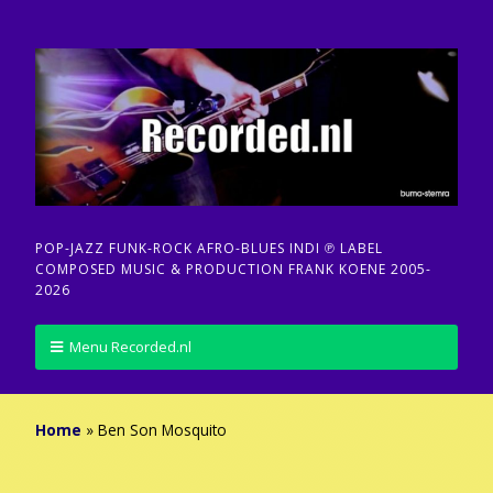
POP-JAZZ FUNK-ROCK AFRO-BLUES INDI ℗ LABEL
COMPOSED MUSIC & PRODUCTION FRANK KOENE 2005-
2026
Menu Recorded.nl
Home
»
Ben Son Mosquito